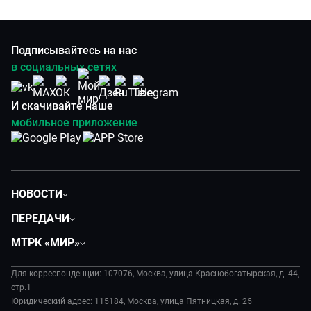
Подписывайтесь на нас
в социальных сетях
И скачивайте наше
мобильное приложение
НОВОСТИ
Политика
ПЕРЕДАЧИ
Общество
Вместе
МТРК «МИР»
Экономика
Будь, готовь!
О компании
Происшествия
Дела судебные
Для корреспонденции: 107076, Москва, улица Краснобогатырская, д. 44,
История
В содружестве
стр.1
Диктор делает
Руководство
Юридический адрес: 115184, Москва, улица Пятницкая, д. 25
В мире