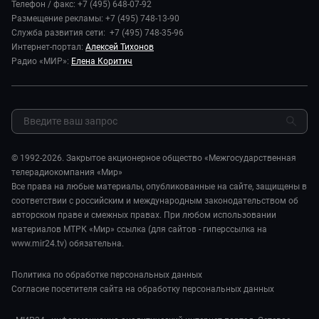
Игра в кино
Телефон / факс: +7 (495) 648-07-92
Новости компании
Наука и технологии
Размещение рекламы: +7 (495) 748-13-90
Игра в кино. Мультфильмы
Пресса о нас
Служба развития сети: +7 (495) 748-35-96
Здоровье и медицина
Исторический детектив
Карьера
Интернет-портал:
Алексей Тихонов
Спорт
Миллион за 5 минут
Радио «МИР»:
Елена Коритич
Реклама
Авто
Миллион за 5 минут. Дети
Закупки и тендеры
Культура
МИР. Мнение
Результаты СОУТ
Шоу-бизнес
Мировое соглашение
Обратная связь
Стиль жизни
Обману.НЕТ
Сад и огород
© 1992-2026. Закрытое акционерное общество «Межгосударственная
Предварительный диагноз
телерадиокомпания «Мир»
Пять причин поехать в...
Все права на любые материалы, опубликованные на сайте, защищены в
соответствии с российским и международным законодательством об
авторском праве и смежных правах. При любом использовании
материалов МТРК «Мир» ссылка (для сайтов - гиперссылка на
www.mir24.tv) обязательна.
Политика по обработке персональных данных
Согласие посетителя сайта на обработку персональных данных