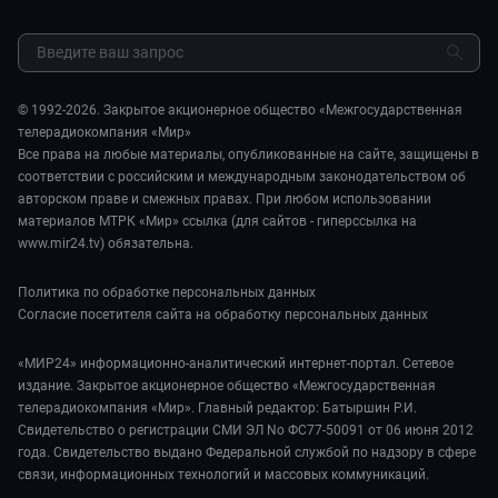
Культура
МИР. Мнение
Результаты СОУТ
Шоу-бизнес
Мировое соглашение
Обратная связь
Стиль жизни
Обману.НЕТ
Сад и огород
© 1992-2026. Закрытое акционерное общество «Межгосударственная
Предварительный диагноз
телерадиокомпания «Мир»
Пять причин поехать в...
Все права на любые материалы, опубликованные на сайте, защищены в
соответствии с российским и международным законодательством об
авторском праве и смежных правах. При любом использовании
материалов МТРК «Мир» ссылка (для сайтов - гиперссылка на
www.mir24.tv) обязательна.
Политика по обработке персональных данных
Согласие посетителя сайта на обработку персональных данных
«МИР24» информационно-аналитический интернет-портал. Сетевое
издание. Закрытое акционерное общество «Межгосударственная
телерадиокомпания «Мир». Главный редактор: Батыршин Р.И.
Свидетельство о регистрации СМИ ЭЛ No ФС77-50091 от 06 июня 2012
года. Свидетельство выдано Федеральной службой по надзору в сфере
связи, информационных технологий и массовых коммуникаций.