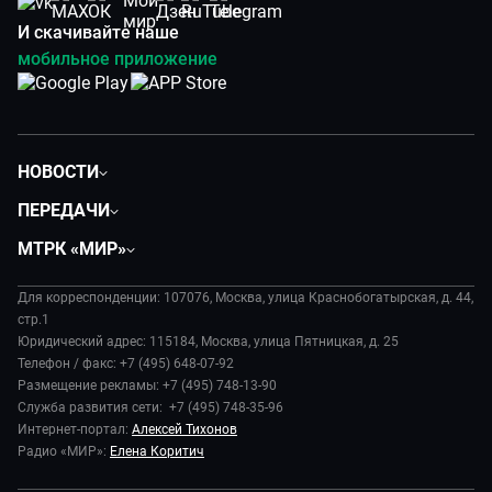
И скачивайте наше
мобильное приложение
НОВОСТИ
Политика
ПЕРЕДАЧИ
Общество
Вместе
МТРК «МИР»
Экономика
Будь, готовь!
О компании
Происшествия
Дела судебные
Для корреспонденции: 107076, Москва, улица Краснобогатырская, д. 44,
История
В содружестве
стр.1
Диктор делает
Руководство
Юридический адрес: 115184, Москва, улица Пятницкая, д. 25
В мире
Игра в кино
Телефон / факс: +7 (495) 648-07-92
Новости компании
Наука и технологии
Размещение рекламы: +7 (495) 748-13-90
Игра в кино. Мультфильмы
Пресса о нас
Служба развития сети: +7 (495) 748-35-96
Здоровье и медицина
Исторический детектив
Карьера
Интернет-портал:
Алексей Тихонов
Спорт
Миллион за 5 минут
Радио «МИР»:
Елена Коритич
Реклама
Авто
Миллион за 5 минут. Дети
Закупки и тендеры