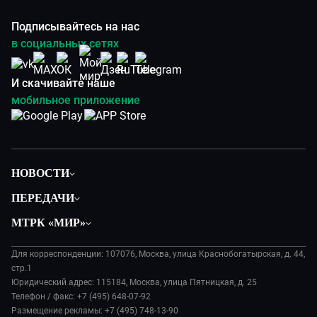
Подписывайтесь на нас
в социальных сетях
И скачивайте наше
мобильное приложение
НОВОСТИ
Политика
ПЕРЕДАЧИ
Общество
Вместе
МТРК «МИР»
Экономика
Будь, готовь!
О компании
Происшествия
Дела судебные
Для корреспонденции: 107076, Москва, улица Краснобогатырская, д. 44,
История
В содружестве
стр.1
Диктор делает
Руководство
Юридический адрес: 115184, Москва, улица Пятницкая, д. 25
В мире
Игра в кино
Телефон / факс: +7 (495) 648-07-92
Новости компании
Наука и технологии
Размещение рекламы: +7 (495) 748-13-90
Игра в кино. Мультфильмы