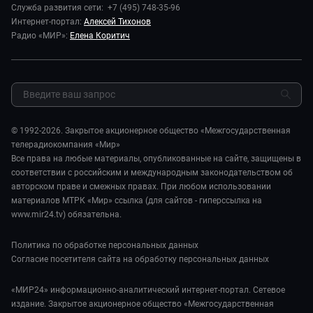
Пресса о нас
Служба развития сети: +7 (495) 748-35-96
Здоровье и медицина
Исторический детектив
Карьера
Интернет-портал:
Алексей Тихонов
Спорт
Миллион за 5 минут
Радио «МИР»:
Елена Коритич
Реклама
Авто
Миллион за 5 минут. Дети
Закупки и тендеры
Культура
МИР. Мнение
Результаты СОУТ
Шоу-бизнес
Мировое соглашение
Обратная связь
Стиль жизни
Обману.НЕТ
Сад и огород
© 1992-2026. Закрытое акционерное общество «Межгосударственная
Предварительный диагноз
телерадиокомпания «Мир»
Пять причин поехать в...
Все права на любые материалы, опубликованные на сайте, защищены в
соответствии с российским и международным законодательством об
авторском праве и смежных правах. При любом использовании
материалов МТРК «Мир» ссылка (для сайтов - гиперссылка на
www.mir24.tv) обязательна.
Политика по обработке персональных данных
Согласие посетителя сайта на обработку персональных данных
«МИР24» информационно-аналитический интернет-портал. Сетевое
издание. Закрытое акционерное общество «Межгосударственная