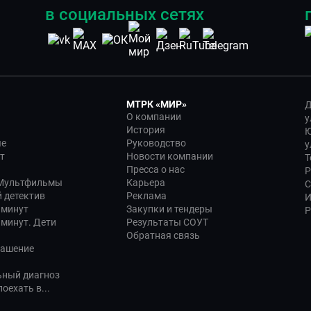
в социальных сетях
МТРК «МИР»
Д
О компании
у
История
Ю
ые
Руководство
у
т
Новости компании
Т
Пресса о нас
Р
 Мультфильмы
Карьера
С
 детектив
Реклама
И
 минут
Закупки и тендеры
Р
 минут. Дети
Результаты СОУТ
Обратная связь
лашение
ьный диагноз
оехать в...