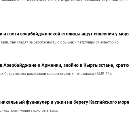
ремальная жара, избыточное тепло в Кыргызстане повлияло на урожай зернов
и и гости азербайджанской столицы ищут спасения у мор
тели. Они следят за безопасностью с вышек и патрулируют акваторию.
 в Азербайджане и Армении, знойно в Кыргызстане, крат
анах Содружества рассказали корреспонденты телеканала «МИР 24».
уникальный фуникулер и ужин на берегу Каспийского моря:
очках притяжения туристов в Баку.