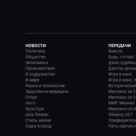
НОВОСТИ
ПЕРЕДАЧИ
Политика
Вместе
Общество
Будь, готовь!
Экономика
Дела судебн
Происшествия
Диктор делае
В содружестве
Игра в кино
В мире
Игра в кино.
Наука и технологии
Исторический
Здоровье и медицина
Миллион за 5
Спорт
Миллион за 5
Авто
МИР. Мнение
Культура
Мировое сог
Шоу-бизнес
Обману.НЕТ
Стиль жизни
Предварител
Сад и огород
Пять причин п