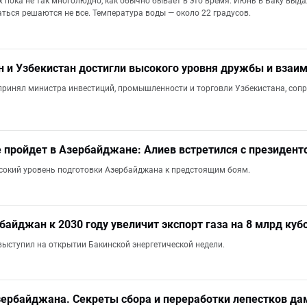
х пока не так многолюдно, как обычно бывает в это время. Июнь в Баку выд
ться решаются не все. Температура воды — около 22 градусов.
 и Узбекистан достигли высокого уровня дружбы и взаи
ринял министра инвестиций, промышленности и торговли Узбекистана, соп
 пройдет в Азербайджане: Алиев встретился с президен
сокий уровень подготовки Азербайджана к предстоящим боям.
байджан к 2030 году увеличит экспорт газа на 8 млрд ку
ыступил на открытии Бакинской энергетической недели.
ербайджана. Секреты сбора и переработки лепестков да