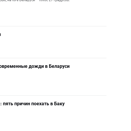
ых, на юге Беларуси – плюс 27 градусов.
я
ковременные дожди в Беларуси
 пять причин поехать в Баку