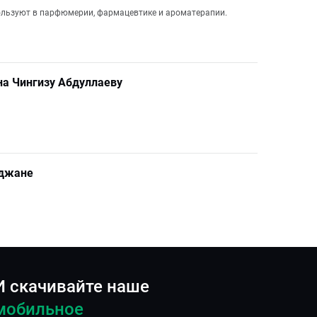
пользуют в парфюмерии, фармацевтике и ароматерапии.
а Чингизу Абдуллаеву
йджане
И скачивайте наше
мобильное