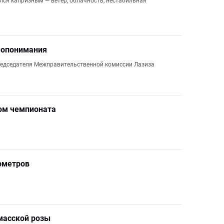
ался капризным — ветер, облачность, нестабильная
мопонимания
редседателя Межправительственной комиссии Лазиза
том чемпионата
бометров
масской розы