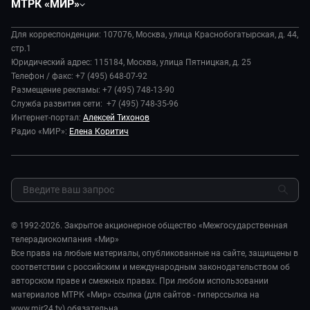
МТРК «МИР»
Экономика
Будь, готовь!
О компании
Происшествия
Дела судебные
Для корреспонденции: 107076, Москва, улица Краснобогатырская, д. 44,
История
В содружестве
стр.1
Диктор делает
Руководство
Юридический адрес: 115184, Москва, улица Пятницкая, д. 25
В мире
Игра в кино
Телефон / факс: +7 (495) 648-07-92
Новости компании
Наука и технологии
Размещение рекламы: +7 (495) 748-13-90
Игра в кино. Мультфильмы
Пресса о нас
Служба развития сети: +7 (495) 748-35-96
Здоровье и медицина
Исторический детектив
Карьера
Интернет-портал:
Алексей Тихонов
Спорт
Миллион за 5 минут
Радио «МИР»:
Елена Коритич
Реклама
Авто
Миллион за 5 минут. Дети
Закупки и тендеры
Культура
МИР. Мнение
Результаты СОУТ
Шоу-бизнес
Мировое соглашение
Обратная связь
Стиль жизни
Обману.НЕТ
Сад и огород
© 1992-2026. Закрытое акционерное общество «Межгосударственная
Предварительный диагноз
телерадиокомпания «Мир»
Пять причин поехать в...
Все права на любые материалы, опубликованные на сайте, защищены в
соответствии с российским и международным законодательством об
авторском праве и смежных правах. При любом использовании
материалов МТРК «Мир» ссылка (для сайтов - гиперссылка на
www.mir24.tv) обязательна.