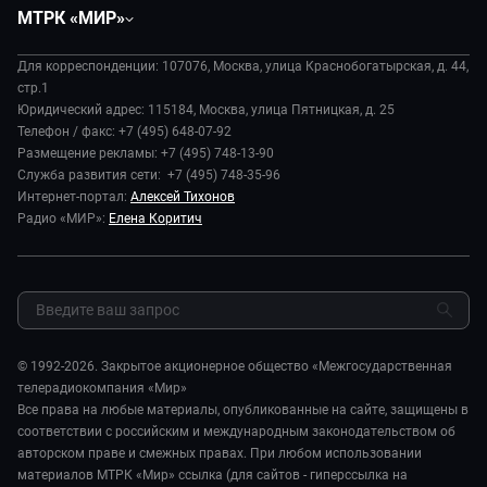
Вместе
МТРК «МИР»
Экономика
Будь, готовь!
О компании
Происшествия
Дела судебные
Для корреспонденции: 107076, Москва, улица Краснобогатырская, д. 44,
История
В содружестве
стр.1
Диктор делает
Руководство
Юридический адрес: 115184, Москва, улица Пятницкая, д. 25
В мире
Игра в кино
Телефон / факс: +7 (495) 648-07-92
Новости компании
Наука и технологии
Размещение рекламы: +7 (495) 748-13-90
Игра в кино. Мультфильмы
Пресса о нас
Служба развития сети: +7 (495) 748-35-96
Здоровье и медицина
Исторический детектив
Карьера
Интернет-портал:
Алексей Тихонов
Спорт
Миллион за 5 минут
Радио «МИР»:
Елена Коритич
Реклама
Авто
Миллион за 5 минут. Дети
Закупки и тендеры
Культура
МИР. Мнение
Результаты СОУТ
Шоу-бизнес
Мировое соглашение
Обратная связь
Стиль жизни
Обману.НЕТ
Сад и огород
© 1992-2026. Закрытое акционерное общество «Межгосударственная
Предварительный диагноз
телерадиокомпания «Мир»
Пять причин поехать в...
Все права на любые материалы, опубликованные на сайте, защищены в
соответствии с российским и международным законодательством об
авторском праве и смежных правах. При любом использовании
материалов МТРК «Мир» ссылка (для сайтов - гиперссылка на