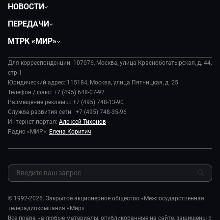
НОВОСТИ
Политика
ПЕРЕДАЧИ
Общество
Вместе
МТРК «МИР»
Экономика
Будь, готовь!
О компании
Происшествия
Дела судебные
Для корреспонденции: 107076, Москва, улица Краснобогатырская, д. 44,
История
В содружестве
стр.1
Диктор делает
Руководство
Юридический адрес: 115184, Москва, улица Пятницкая, д. 25
В мире
Игра в кино
Телефон / факс: +7 (495) 648-07-92
Новости компании
Наука и технологии
Размещение рекламы: +7 (495) 748-13-90
Игра в кино. Мультфильмы
Пресса о нас
Служба развития сети: +7 (495) 748-35-96
Здоровье и медицина
Исторический детектив
Карьера
Интернет-портал:
Алексей Тихонов
Спорт
Миллион за 5 минут
Радио «МИР»:
Елена Коритич
Реклама
Авто
Миллион за 5 минут. Дети
Закупки и тендеры
Культура
МИР. Мнение
Результаты СОУТ
Шоу-бизнес
Мировое соглашение
Обратная связь
Стиль жизни
Обману.НЕТ
Сад и огород
© 1992-2026. Закрытое акционерное общество «Межгосударственная
Предварительный диагноз
телерадиокомпания «Мир»
Пять причин поехать в...
Все права на любые материалы, опубликованные на сайте, защищены в