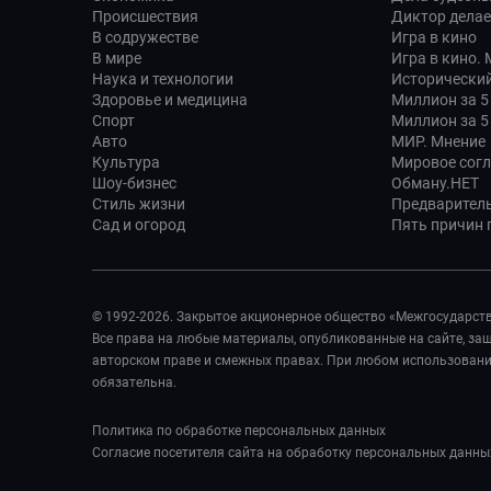
Происшествия
Диктор делае
В содружестве
Игра в кино
В мире
Игра в кино.
Наука и технологии
Исторический
Здоровье и медицина
Миллион за 5
Спорт
Миллион за 5
Авто
МИР. Мнение
Культура
Мировое сог
Шоу-бизнес
Обману.НЕТ
Стиль жизни
Предварител
Сад и огород
Пять причин п
© 1992-2026. Закрытое акционерное общество «Межгосударст
Все права на любые материалы, опубликованные на сайте, з
авторском праве и смежных правах. При любом использовании
обязательна.
Политика по обработке персональных данных
Согласие посетителя сайта на обработку персональных данны