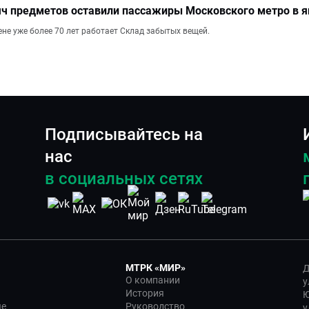
ч предметов оставили пассажиры Московского метро в я
не уже более 70 лет работает Склад забытых вещей.
Подписывайтесь на
нас
в социальных сетях
МТРК «МИР»
Д
О компании
у
История
Ю
ые
Руководство
у