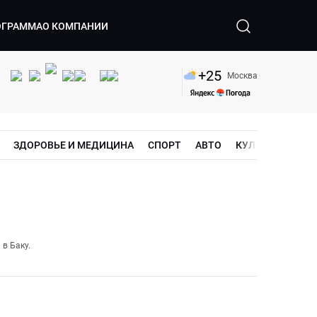
ОГРАММА
О КОМПАНИИ
+
25
Москва
ЗДОРОВЬЕ И МЕДИЦИНА
СПОРТ
АВТО
КУЛЬТУРА
ШО
 в Баку.