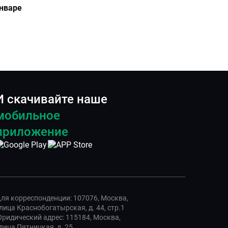
нваре
И скачивайте наше
мобильное
приложение
ля корреспонденции: 107076, Москва,
лица Краснобогатырская, д. 44, стр.1
ридический адрес: 115184, Москва,
лица Пятницкая, д. 25