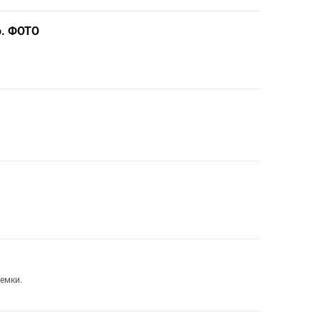
о. ФОТО
земки.