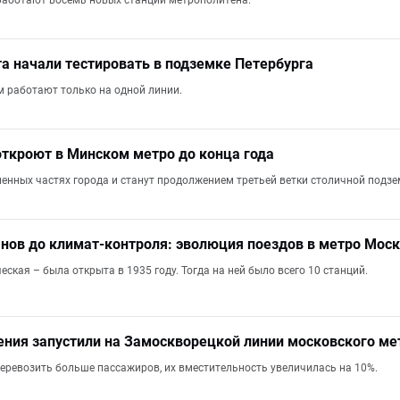
аработают восемь новых станций метрополитена.
а начали тестировать в подземке Петербурга
м работают только на одной линии.
откроют в Минском метро до конца года
ленных частях города и станут продолжением третьей ветки столичной подзе
нов до климат-контроля: эволюция поездов в метро Мос
ская – была открыта в 1935 году. Тогда на ней было всего 10 станций.
ения запустили на Замоскворецкой линии московского ме
еревозить больше пассажиров, их вместительность увеличилась на 10%.