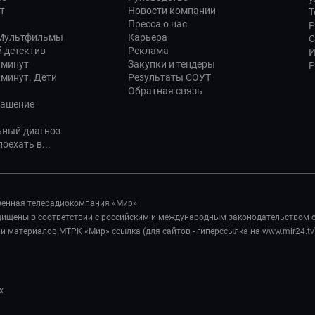
т
Новости компании
Т
Пресса о нас
Р
 Мультфильмы
Карьера
С
 детектив
Реклама
И
 минут
Закупки и тендеры
Р
 минут. Дети
Результаты СОУТ
Обратная связь
лашение
ьный диагноз
оехать в...
венная телерадиокомпания «Мир»
ащищены в соответствии с российским и международным законодательством 
 материалов МТРК «Мир» ссылка (для сайтов - гиперссылка на www.mir24.tv
х