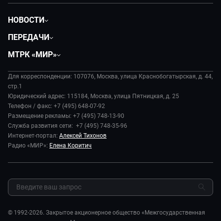
НОВОСТИ
Политика
ПЕРЕДАЧИ
Общество
Вместе
МТРК «МИР»
Экономика
Будь, готовь!
О компании
Происшествия
Дела судебные
Для корреспонденции: 107076, Москва, улица Краснобогатырская, д. 44,
История
В содружестве
стр.1
Диктор делает
Руководство
Юридический адрес: 115184, Москва, улица Пятницкая, д. 25
В мире
Игра в кино
Телефон / факс: +7 (495) 648-07-92
Новости компании
Наука и технологии
Размещение рекламы: +7 (495) 748-13-90
Игра в кино. Мультфильмы
Пресса о нас
Служба развития сети: +7 (495) 748-35-96
Здоровье и медицина
Исторический детектив
Карьера
Интернет-портал:
Алексей Тихонов
Спорт
Миллион за 5 минут
Радио «МИР»:
Елена Коритич
Реклама
Авто
Миллион за 5 минут. Дети
Закупки и тендеры
Культура
МИР. Мнение
Результаты СОУТ
Шоу-бизнес
Мировое соглашение
Обратная связь
Стиль жизни
Обману.НЕТ
Сад и огород
© 1992-2026. Закрытое акционерное общество «Межгосударственная
Предварительный диагноз