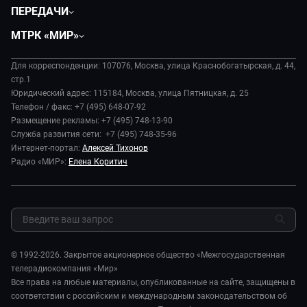
Политика
ПЕРЕДАЧИ
Общество
Вместе
МТРК «МИР»
Экономика
Будь, готовь!
О компании
Происшествия
Дела судебные
Для корреспонденции: 107076, Москва, улица Краснобогатырская, д. 44,
История
В содружестве
стр.1
Диктор делает
Руководство
Юридический адрес: 115184, Москва, улица Пятницкая, д. 25
В мире
Игра в кино
Телефон / факс: +7 (495) 648-07-92
Новости компании
Наука и технологии
Размещение рекламы: +7 (495) 748-13-90
Игра в кино. Мультфильмы
Пресса о нас
Служба развития сети: +7 (495) 748-35-96
Здоровье и медицина
Исторический детектив
Карьера
Интернет-портал:
Алексей Тихонов
Спорт
Миллион за 5 минут
Радио «МИР»:
Елена Коритич
Реклама
Авто
Миллион за 5 минут. Дети
Закупки и тендеры
Культура
МИР. Мнение
Результаты СОУТ
Шоу-бизнес
Мировое соглашение
Обратная связь
Стиль жизни
Обману.НЕТ
Сад и огород
© 1992-2026. Закрытое акционерное общество «Межгосударственная
Предварительный диагноз
телерадиокомпания «Мир»
Пять причин поехать в...
Все права на любые материалы, опубликованные на сайте, защищены в
соответствии с российским и международным законодательством об