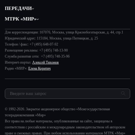
Политика
ПЕРЕДАЧИ
Общество
Вместе
МТРК «МИР»
Экономика
Будь, готовь!
О компании
Происшествия
Дела судебные
Для корреспонденции: 107076, Москва, улица Краснобогатырская, д. 44, стр.1
История
В содружестве
Юридический адрес: 115184, Москва, улица Пятницкая, д. 25
Диктор делает
Руководство
Телефон / факс: +7 (495) 648-07-92
В мире
Игра в кино
Размещение рекламы: +7 (495) 748-13-90
Новости компании
Наука и технологии
Служба развития сети: +7 (495) 748-35-96
Игра в кино. Мультфильмы
Пресса о нас
Интернет-портал:
Алексей Тихонов
Здоровье и медицина
Исторический детектив
Карьера
Радио «МИР»:
Елена Коритич
Спорт
Миллион за 5 минут
Реклама
Авто
Миллион за 5 минут. Дети
Закупки и тендеры
Культура
МИР. Мнение
Результаты СОУТ
Шоу-бизнес
Мировое соглашение
Обратная связь
Стиль жизни
Обману.НЕТ
© 1992-2026. Закрытое акционерное общество «Межгосударственная
Сад и огород
телерадиокомпания «Мир»
Предварительный диагноз
Все права на любые материалы, опубликованные на сайте, защищены в
Пять причин поехать в...
соответствии с российским и международным законодательством об авторском
праве и смежных правах. При любом использовании материалов МТРК «Мир»