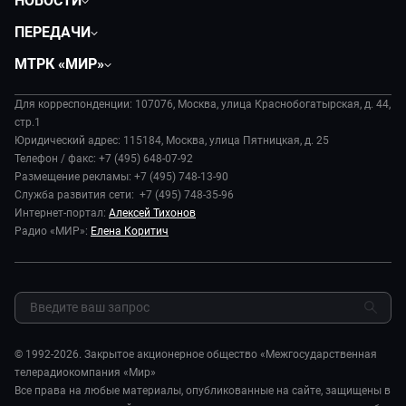
НОВОСТИ
Политика
ПЕРЕДАЧИ
Общество
Вместе
МТРК «МИР»
Экономика
Будь, готовь!
О компании
Происшествия
Дела судебные
Для корреспонденции: 107076, Москва, улица Краснобогатырская, д. 44,
История
В содружестве
стр.1
Диктор делает
Руководство
Юридический адрес: 115184, Москва, улица Пятницкая, д. 25
В мире
Игра в кино
Телефон / факс: +7 (495) 648-07-92
Новости компании
Наука и технологии
Размещение рекламы: +7 (495) 748-13-90
Игра в кино. Мультфильмы
Пресса о нас
Служба развития сети: +7 (495) 748-35-96
Здоровье и медицина
Исторический детектив
Карьера
Интернет-портал:
Алексей Тихонов
Спорт
Миллион за 5 минут
Радио «МИР»:
Елена Коритич
Реклама
Авто
Миллион за 5 минут. Дети
Закупки и тендеры
Культура
МИР. Мнение
Результаты СОУТ
Шоу-бизнес
Мировое соглашение
Обратная связь
Стиль жизни
Обману.НЕТ
Сад и огород
© 1992-2026. Закрытое акционерное общество «Межгосударственная
Предварительный диагноз
телерадиокомпания «Мир»
Пять причин поехать в...
Все права на любые материалы, опубликованные на сайте, защищены в