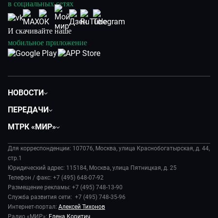
в социальных сетях
И скачивайте наше
мобильное приложение
НОВОСТИ
Политика
ПЕРЕДАЧИ
Общество
Вместе
МТРК «МИР»
Экономика
Будь, готовь!
О компании
Происшествия
Дела судебные
Для корреспонденции: 107076, Москва, улица Краснобогатырская, д. 44,
История
В содружестве
стр.1
Диктор делает
Руководство
Юридический адрес: 115184, Москва, улица Пятницкая, д. 25
В мире
Игра в кино
Телефон / факс: +7 (495) 648-07-92
Новости компании
Наука и технологии
Размещение рекламы: +7 (495) 748-13-90
Игра в кино. Мультфильмы
Пресса о нас
Служба развития сети: +7 (495) 748-35-96
Здоровье и медицина
Исторический детектив
Карьера
Интернет-портал:
Алексей Тихонов
Спорт
Миллион за 5 минут
Радио «МИР»:
Елена Коритич