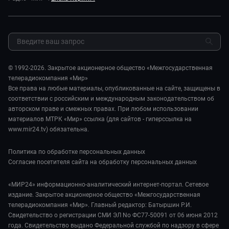
Реклама
Авто
Миллион за 5 минут. Дети
Закупки и тендеры
Культура
МИР. Мнение
Результаты СОУТ
Шоу-бизнес
Мировое соглашение
Обратная связь
Стиль жизни
Обману.НЕТ
Сад и огород
© 1992-2026. Закрытое акционерное общество «Межгосударственная
Предварительный диагноз
телерадиокомпания «Мир»
Пять причин поехать в...
Все права на любые материалы, опубликованные на сайте, защищены в
соответствии с российским и международным законодательством об
авторском праве и смежных правах. При любом использовании
материалов МТРК «Мир» ссылка (для сайтов - гиперссылка на
www.mir24.tv) обязательна.
Политика по обработке персональных данных
Согласие посетителя сайта на обработку персональных данных
«МИР24» информационно-аналитический интернет-портал. Сетевое
издание. Закрытое акционерное общество «Межгосударственная
телерадиокомпания «Мир». Главный редактор: Батыршин Р.И.
Свидетельство о регистрации СМИ ЭЛ No ФС77-50091 от 06 июня 2012
года. Свидетельство выдано Федеральной службой по надзору в сфере