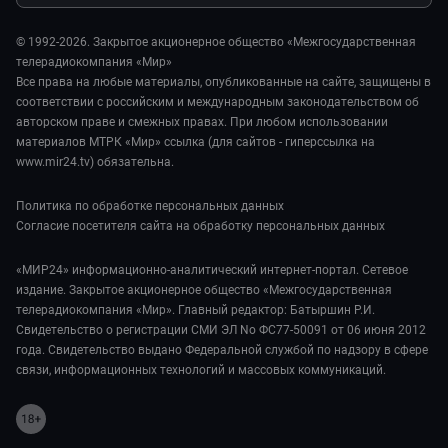
Стиль жизни
Обману.НЕТ
Сад и огород
© 1992-2026. Закрытое акционерное общество «Межгосударственная
Предварительный диагноз
телерадиокомпания «Мир»
Пять причин поехать в...
Все права на любые материалы, опубликованные на сайте, защищены в
соответствии с российским и международным законодательством об
авторском праве и смежных правах. При любом использовании
материалов МТРК «Мир» ссылка (для сайтов - гиперссылка на
www.mir24.tv) обязательна.
Политика по обработке персональных данных
Согласие посетителя сайта на обработку персональных данных
«МИР24» информационно-аналитический интернет-портал. Сетевое
издание. Закрытое акционерное общество «Межгосударственная
телерадиокомпания «Мир». Главный редактор: Батыршин Р.И.
Свидетельство о регистрации СМИ ЭЛ No ФС77-50091 от 06 июня 2012
года. Свидетельство выдано Федеральной службой по надзору в сфере
связи, информационных технологий и массовых коммуникаций.