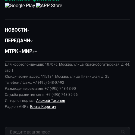
НОВОСТИ
Политика
ПЕРЕДАЧИ
Общество
Вместе
МТРК «МИР»
Экономика
Будь, готовь!
О компании
Происшествия
Дела судебные
Для корреспонденции: 107076, Москва, улица Краснобогатырская, д. 44,
История
В содружестве
стр.1
Диктор делает
Руководство
Юридический адрес: 115184, Москва, улица Пятницкая, д. 25
В мире
Игра в кино
Телефон / факс: +7 (495) 648-07-92
Новости компании
Наука и технологии
Размещение рекламы: +7 (495) 748-13-90
Игра в кино. Мультфильмы
Пресса о нас
Служба развития сети: +7 (495) 748-35-96
Здоровье и медицина
Исторический детектив
Карьера
Интернет-портал:
Алексей Тихонов
Спорт
Миллион за 5 минут
Радио «МИР»:
Елена Коритич
Реклама
Авто
Миллион за 5 минут. Дети
Закупки и тендеры
Культура
МИР. Мнение
Результаты СОУТ
Шоу-бизнес
Мировое соглашение
Обратная связь