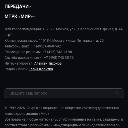
Политика
ПЕРЕДАЧИ
Общество
Вместе
МТРК «МИР»
Экономика
Будь, готовь!
О компании
Происшествия
Дела судебные
Для корреспонденции: 107076, Москва, улица Краснобогатырская, д. 44,
История
В содружестве
стр.1
Диктор делает
Руководство
Юридический адрес: 115184, Москва, улица Пятницкая, д. 25
В мире
Игра в кино
Телефон / факс: +7 (495) 648-07-92
Новости компании
Наука и технологии
Размещение рекламы: +7 (495) 748-13-90
Игра в кино. Мультфильмы
Пресса о нас
Служба развития сети: +7 (495) 748-35-96
Здоровье и медицина
Исторический детектив
Карьера
Интернет-портал:
Алексей Тихонов
Спорт
Миллион за 5 минут
Радио «МИР»:
Елена Коритич
Реклама
Авто
Миллион за 5 минут. Дети
Закупки и тендеры
Культура
МИР. Мнение
Результаты СОУТ
Шоу-бизнес
Мировое соглашение
Обратная связь
Стиль жизни
Обману.НЕТ
Сад и огород
© 1992-2026. Закрытое акционерное общество «Межгосударственная
Предварительный диагноз
телерадиокомпания «Мир»
Пять причин поехать в...
Все права на любые материалы, опубликованные на сайте, защищены в
соответствии с российским и международным законодательством об